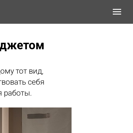
юджетом
му тот вид,
твовать себя
 работы.