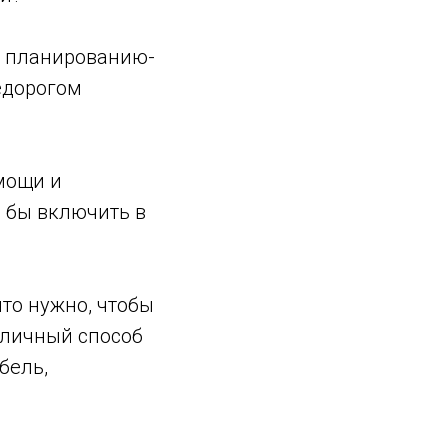
у планированию-
недорогом
мощи и
и бы включить в
что нужно, чтобы
тличный способ
бель,