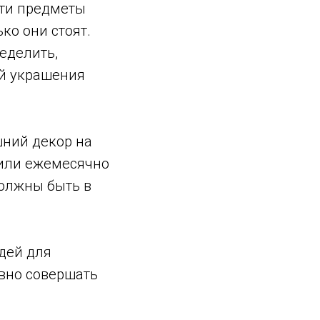
эти предметы
ко они стоят.
ределить,
ей украшения
шний декор на
или ежемесячно
должны быть в
дей для
вно совершать