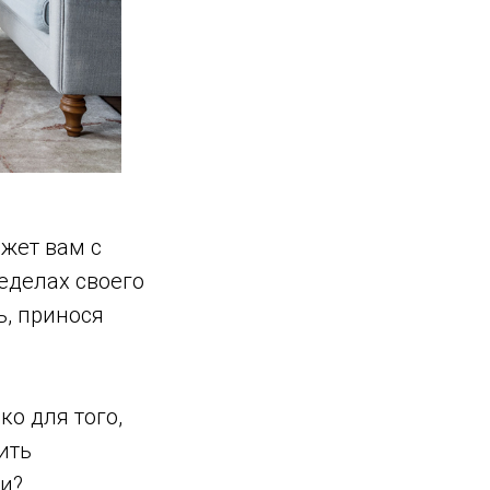
жет вам с
еделах своего
ь, принося
ко для того,
ить
ли?