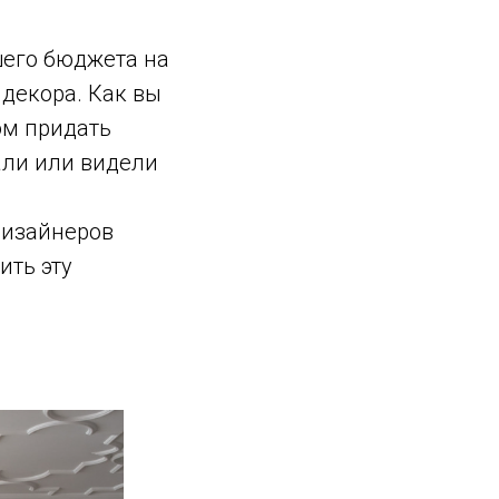
шего бюджета на
 декора. Как вы
ом придать
али или видели
дизайнеров
ить эту